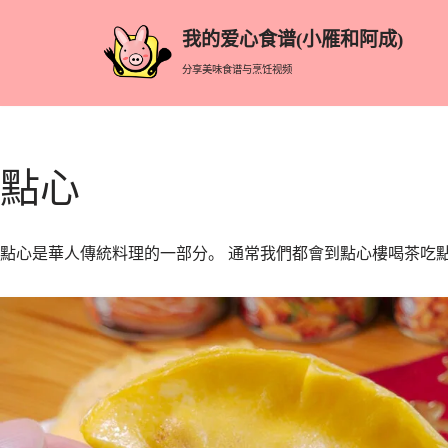
我的爱心食谱(小雁和阿成)
跳
分享美味食谱与烹饪视频
至
正
文
點心
點心是華人傳統料理的一部分。 通常我們都會到點心樓喝茶吃