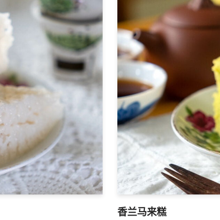
香兰马来糕