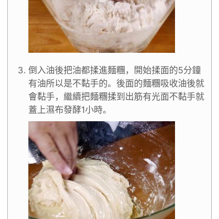
倒入油後把油都揉進麵糰，開始揉面的5分鐘
有油所以是不黏手的。後面的麵糰吸收油後就
會黏手，繼續把麵糰揉到出筋有光面不黏手就
蓋上濕布發酵1小時。