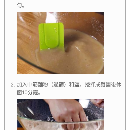
勻。
加入中筋麵粉（過篩）和鹽，攪拌成麵團後休
面10分鐘。