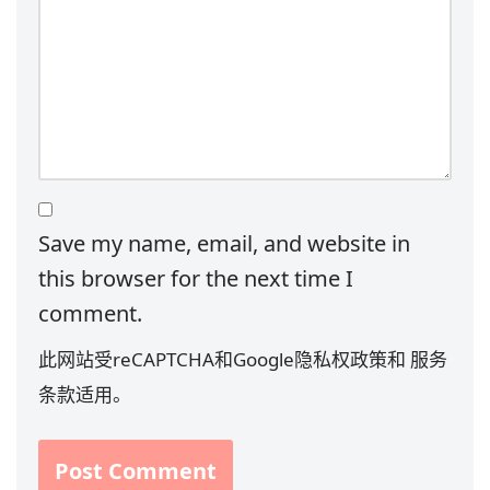
Save my name, email, and website in
this browser for the next time I
comment.
此网站受reCAPTCHA和Google
隐私权政策
和
服务
条款
适用。