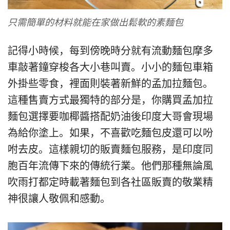
只需簡單的材料就能在家做出鬆軟的素麵包
記得小時候，每到傍晚時分就有流動麵包摩多
車敲著鐘穿梭各大小巷叫賣。小小的麵包車箱
外掛些零食，裡面則裝著新鮮的孟加拉麵包。
這種售賣方式最獨特的部分是，你購買孟加拉
麵包選擇要咖椰醬搭配奶油後印度大哥會現場
為給你塗上。如果，不喜歡吃麵包皮還可以吩
咐去皮。這樣親切的販賣麵包服務，是印度同
胞百年流傳下來的傳統行業。他們那種無論風
吹雨打都定時載著麵包到各社區販賣的敬業精
神很讓人敬佩和感動。