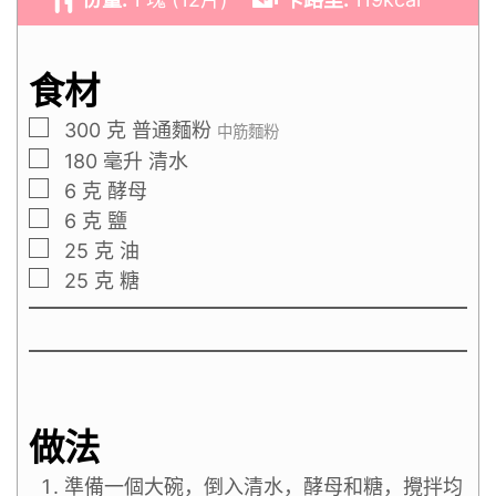
食材
300
克
普通麵粉
中筋麵粉
180
毫升
清水
6
克
酵母
6
克
鹽
25
克
油
25
克
糖
做法
準備一個大碗，倒入清水，酵母和糖，攪拌均