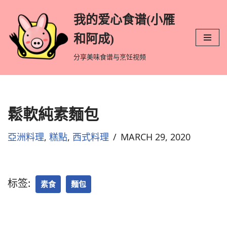
我的爱心食谱(小雁
跳
和阿成)
至
分享美味食谱与烹饪视频
正
文
鬆軟純素麵包
亞洲料理
,
糕點
,
西式料理
MARCH 29, 2020
标签:
素食
麵包