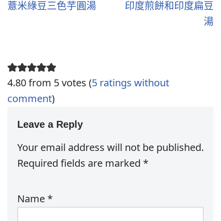
薏米綠豆三色芋圓湯
印度煎餅和印度扁豆
湯
4.80 from 5 votes (
5 ratings without
comment
)
Leave a Reply
Your email address will not be published.
Required fields are marked
*
Name
*