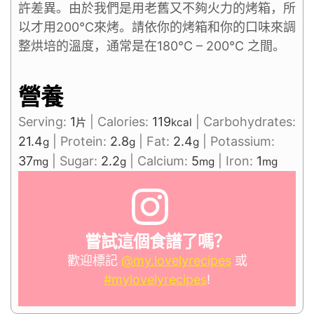
許差異。由於我們是用老舊又不夠火力的烤箱，所
以才用200°C來烤。請依你的烤箱和你的口味來調
整烘培的溫度，通常是在180°C – 200°C 之間。
營養
Serving:
1
|
Calories:
119
|
Carbohydrates:
片
kcal
21.4
|
Protein:
2.8
|
Fat:
2.4
|
Potassium:
g
g
g
37
|
Sugar:
2.2
|
Calcium:
5
|
Iron:
1
mg
g
mg
mg
嘗試這個食譜了嗎？
歡迎標記
@my.lovelyrecipes
或
#mylovelyrecipes
!