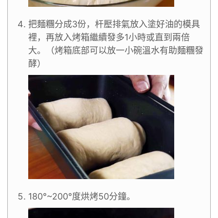
把麵糰分成3份，杆壓排氣放入塗好油的模具
裡，再放入烤箱繼續發多1小時或直到兩倍
大。（烤箱底部可以放一小碗溫水有助麵糰發
酵）
180°~200°度烘烤50分鐘。