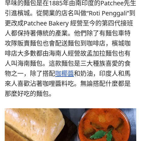
早味的麵包是在1885年由南印度的Patchee先生
引進檳城。從開業的店名叫做“Roti Penggali”到
更改成Patchee Bakery 經營至今的第四代接班
人都保持著傳統的產業。他們除了有麵包車特
攻隊販賣麵包也會配送麵包到咖啡店，檳城咖
啡店大多數都由海南人經營故孟加拉麵包也有
人叫海南麵包。這款麵包是三大種族喜愛的食
物之一，除了搭配
咖椰醬
和奶油，印度人和馬
來人喜歡沾著咖哩醬料吃。無論搭配什麼都是
那麼好吃的麵包。