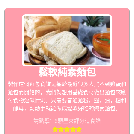
鬆軟純素麵包
製作這個麵包食譜是基於最近很多人買不到雞蛋和
麵包而開始的，我們就想用基礎食材做出麵包來應
付食物短缺情況。只需要普通麵粉，鹽，油，糖和
酵母，動動手就能做成鬆軟好吃的純素麵包。
請點擊1-5顆星來評分這食譜