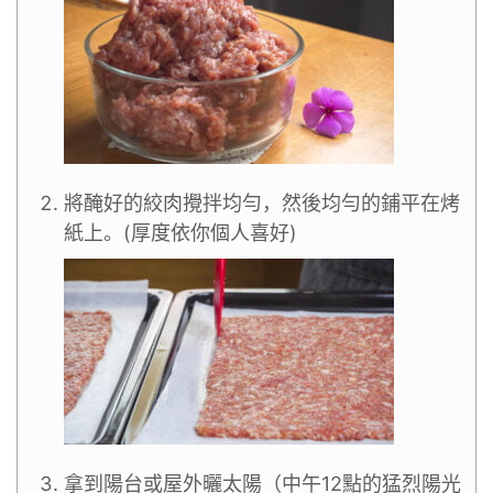
將醃好的絞肉攪拌均勻，然後均勻的鋪平在烤
紙上。(厚度依你個人喜好)
拿到陽台或屋外曬太陽（中午12點的猛烈陽光