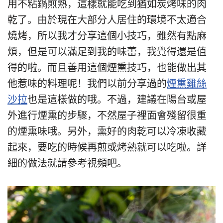
用不粘鍋煎熟，這樣就能吃到猶如炭烤味的肉
乾了。由於現在大部分人居住的環境不太適合
燒烤，所以我才分享這個小技巧，雖然有點麻
煩，但是可以滿足到我的味蕾，我覺得還是值
得的啦。而且善用這個煙熏技巧，也能做出其
他惹味的料理呢！我們以前分享過的
煙熏雞絲
沙拉
也是這樣做的哦。不過，建議在陽台或屋
外進行煙熏的步驟，不然屋子裡面會殘留很重
的煙熏味哦。另外，熏好的肉乾可以冷凍收藏
起來，要吃的時候再煎或烤熟就可以吃啦。詳
細的做法就請參考視頻吧。