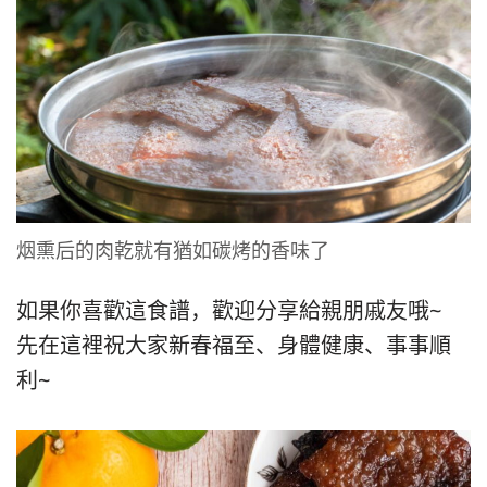
烟熏后的肉乾就有猶如碳烤的香味了
如果你喜歡這食譜，歡迎分享給親朋戚友哦~
先在這裡祝大家新春福至、身體健康、事事順
利~