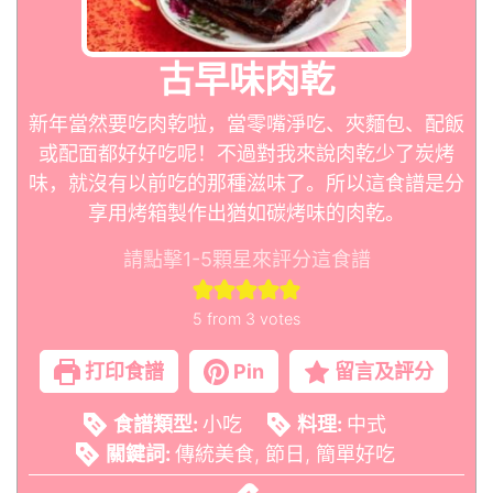
古早味肉乾
新年當然要吃肉乾啦，當零嘴淨吃、夾麵包、配飯
或配面都好好吃呢！不過對我來說肉乾少了炭烤
味，就沒有以前吃的那種滋味了。所以這食譜是分
享用烤箱製作出猶如碳烤味的肉乾。
請點擊1-5顆星來評分這食譜
5
from
3
votes
打印食譜
Pin
留言及評分
食譜類型:
小吃
料理:
中式
關鍵詞:
傳統美食, 節日, 簡單好吃