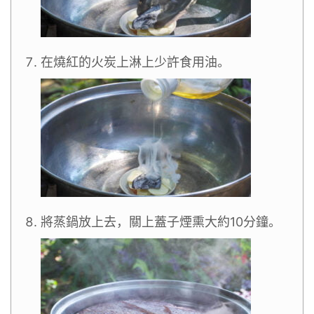
在燒紅的火炭上淋上少許食用油。
將蒸鍋放上去，關上蓋子煙熏大約10分鐘。