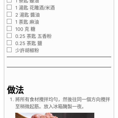
1
茶匙
蠔油
1
湯匙
花雕酒/米酒
2
湯匙
醬油
1
茶匙
麻油
100
克
糖
0.25
茶匙
五香粉
0.25
茶匙
鹽
少許胡椒粉
做法
將所有食材攪拌均勻，然後往同一個方向攪拌
至稍微起筋。放入冰箱醃製一夜。