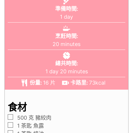
準備時間:
1
day
烹飪時間:
20
minutes
總共時間:
1
day
20
minutes
份量:
16
片
卡路里:
73
kcal
食材
500
克
豬絞肉
1
茶匙
魚露