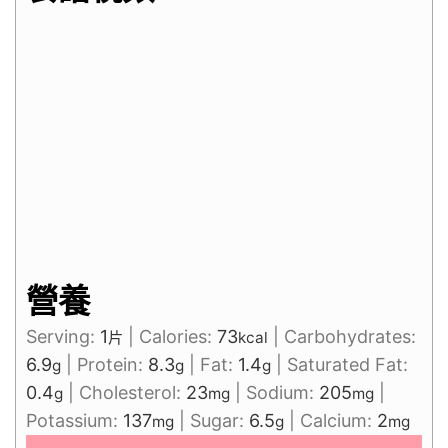
營養
Serving:
1
|
Calories:
73
|
Carbohydrates:
片
kcal
6.9
|
Protein:
8.3
|
Fat:
1.4
|
Saturated Fat:
g
g
g
0.4
|
Cholesterol:
23
|
Sodium:
205
|
g
mg
mg
Potassium:
137
|
Sugar:
6.5
|
Calcium:
2
mg
g
mg