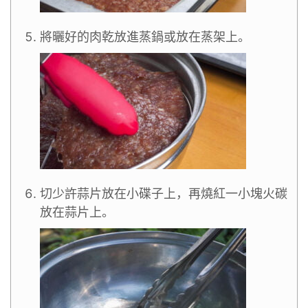
將曬好的肉乾放進蒸鍋或放在蒸架上。
切少許蒜片放在小碟子上，再燒紅一小塊火碳
放在蒜片上。