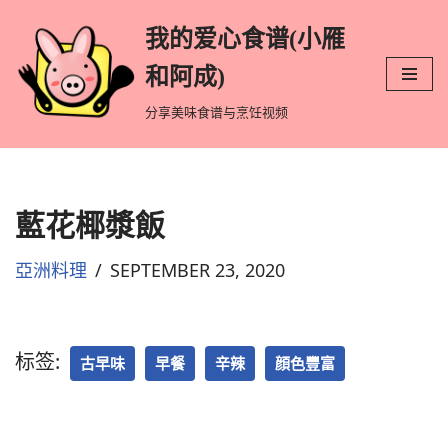
我的爱心食谱(小雁
跳
和阿成)
至
分享美味食谱与烹饪视频
正
文
藍花椰漿飯
亞洲料理
SEPTEMBER 23, 2020
标签:
古早味
早餐
辛辣
顔色豐富