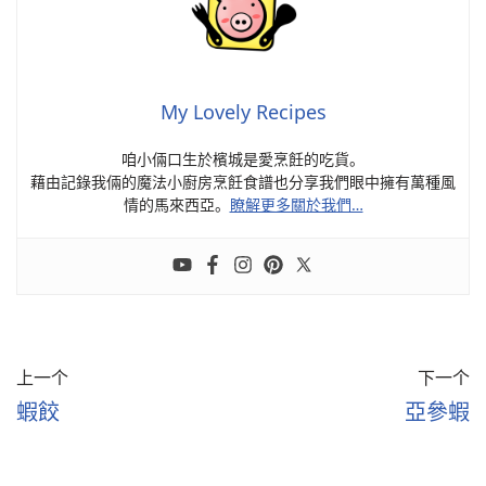
My Lovely Recipes
咱小倆口生於檳城是愛烹飪的吃貨。
藉由記錄我倆的魔法小廚房烹飪食譜也分享我們眼中擁有萬種風
情的馬來西亞。
瞭解更多關於我們…
上一个
下一个
蝦餃
亞參蝦