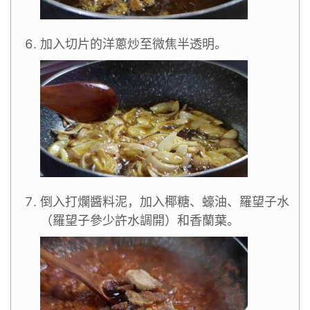
加入切片的洋蔥炒至微焦半透明。
倒入打爛醬料泥，加入椰糖、蠔油、羅望子水
（羅望子參少許水調開）和香蘭葉。