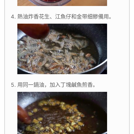
熱油炸香花生、江魚仔和金带细鲹備用。
用同一鍋油，加入丁塊鹹魚煎香。