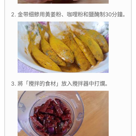
金带细鲹用黃姜粉、咖哩粉和鹽醃制30分鐘。
將「攪拌的食材」放入攪拌器中打爛。