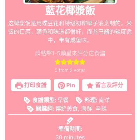
藍花椰漿飯
这椰浆饭是用蝶豆花和特级初榨椰子油烹制的，米
饭的口感，颜色和味道都很好，而叁巴酱的辣度适
中，带有咸鱼味。
請點擊1-5顆星來評分這食譜
5
from
2
votes
打印食譜
Pin
留言及評分
食譜類型:
早餐
料理:
南洋
關鍵詞:
傳統美食, 海鮮, 辛辣
準備時間:
30
minutes