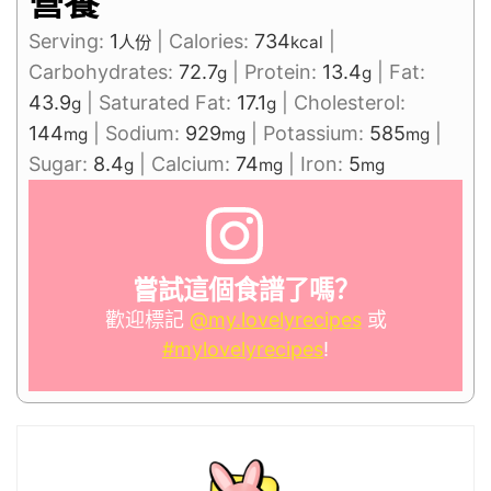
營養
Serving:
1
|
Calories:
734
|
人份
kcal
Carbohydrates:
72.7
|
Protein:
13.4
|
Fat:
g
g
43.9
|
Saturated Fat:
17.1
|
Cholesterol:
g
g
144
|
Sodium:
929
|
Potassium:
585
|
mg
mg
mg
Sugar:
8.4
|
Calcium:
74
|
Iron:
5
g
mg
mg
嘗試這個食譜了嗎？
歡迎標記
@my.lovelyrecipes
或
#mylovelyrecipes
!