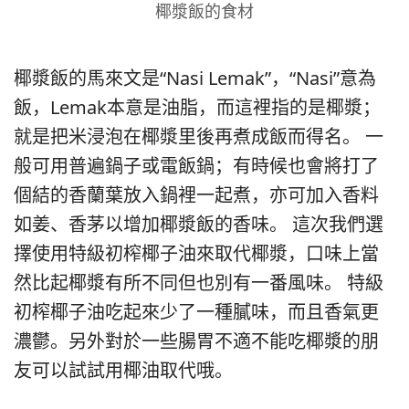
椰漿飯的食材
椰漿飯的馬來文是“Nasi Lemak”，“Nasi”意為
飯，Lemak本意是油脂，而這裡指的是椰漿；
就是把米浸泡在椰漿里後再煮成飯而得名。 一
般可用普遍鍋子或電飯鍋；有時候也會將打了
個結的香蘭葉放入鍋裡一起煮，亦可加入香料
如姜、香茅以增加椰漿飯的香味。 這次我們選
擇使用特級初榨椰子油來取代椰漿，口味上當
然比起椰漿有所不同但也別有一番風味。 特級
初榨椰子油吃起來少了一種膩味，而且香氣更
濃鬱。另外對於一些腸胃不適不能吃椰漿的朋
友可以試試用椰油取代哦。