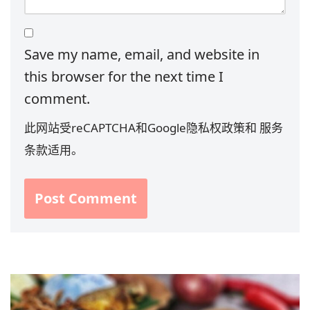
Save my name, email, and website in
this browser for the next time I
comment.
此网站受reCAPTCHA和Google
隐私权政策
和
服务
条款
适用。