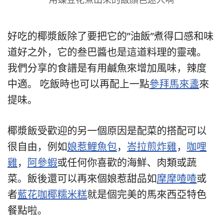
好吃的椰漿飯除了要把它的”油飯”煮得口感和味
道好之外，它的叁巴醬也是這道料理的靈魂。
我們分享的食譜是有用鹹魚來增加風味，辣度
中適。 吃飯時也可以再配上一點
參拜馬來盞
來
提味。
椰漿飯受歡迎的另一個原因是配菜的搭配可以
很自由，例如
娘惹鯉魚包
，
峇拉煎炸雞
，
咖哩
雞
，
阿參蝦
或任何你喜歡的海鮮、肉類或蔬
菜。飯後還可以再來個娘惹甜品如
摩摩喳喳
或
者
藍花咖椰糯米糕
就是個完美的馬來西亞特色
餐點啦。