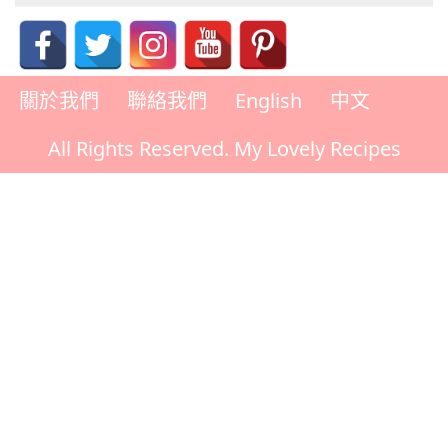
關於我們
聯絡我們
English
中文
All Rights Reserved. My Lovely Recipes
Rate This Recipe
Your vote: