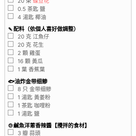
20
朵
蝶豆花
0.5
茶匙
鹽
4
湯匙
椰油
🍡配料（依個人喜好做調整）
20
克
江魚仔
20
克
花生
2
顆
雞蛋
16
顆
黃瓜
1
葉
香蕉葉
🐟油炸金带细鲹
8
只
金带细鲹
1
湯匙
黃姜粉
1
茶匙
咖哩粉
1
湯匙
鹽
🍲鹹魚洋蔥香辣醬【攪拌的食材】
3
瓣
蒜頭