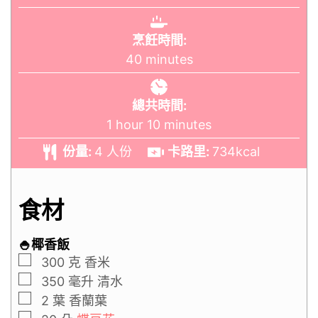
烹飪時間:
40
minutes
總共時間:
1
hour
10
minutes
份量:
4
人份
卡路里:
734
kcal
食材
🍚椰香飯
300
克
香米
350
毫升
清水
2
葉
香蘭葉