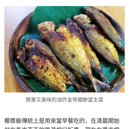
簡單又美味的油炸金带细鲹當主菜
椰漿飯傳統上是用來當早餐吃的，在清晨開始