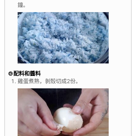
鐘。
🍲配料和醬料
雞蛋煮熟，剝殼切成2份。