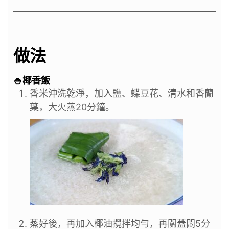
做法
🍚椰香飯
香米沖洗乾淨，加入鹽、蝶豆花、清水和香蘭
葉，大火蒸20分鐘。
蒸好後，再加入椰油攪拌均勻，再關蓋悶5分