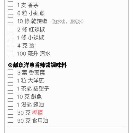
1
支
香茅
6
粒
小紅蔥
10
條
乾辣椒
（泡水後，瀝乾水）
2
條
紅辣椒
1
條
小辣椒
4
克
薑
100
毫升
清水
🍲鹹魚洋蔥香辣醬調味料
3
葉
香蘭葉
1
粒
大洋蔥
1
茶匙
羅望子
10
克
鹹魚
1
湯匙
蠔油
30
克
椰糖
90
克
食用油