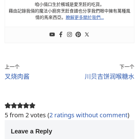
咱小倆口生於檳城是愛烹飪的吃貨。
藉由記錄我倆的魔法小廚房烹飪食譜也分享我們眼中擁有萬種風
情的馬來西亞。
瞭解更多關於我們…
上一个
下一个
叉烧肉酱
川贝吉饼润喉糖水
5 from 2 votes (
2 ratings without comment
)
Leave a Reply