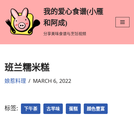
我的爱心食谱(小雁
跳
和阿成)
至
分享美味食谱与烹饪视频
正
文
班兰糯米糕
娘惹料理
MARCH 6, 2022
标签:
下午茶
古早味
蛋糕
顔色豐富