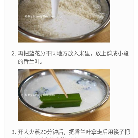
再把蓝花分不同地方放入米里，放上剪成小段
的香兰叶。
开大火蒸20分钟后，把香兰叶拿走后用筷子把