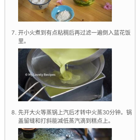
开小火煮到有点粘稠后再过滤一遍倒入蓝花饭
里。
先开大火等蒸锅上汽后才转中火蒸30分钟。锅
盖留缝和打斜能减低蒸汽滴到糕点上。