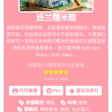
班兰糯米糕
我很喜欢吃娘惹糕，尤其是有糯米的糕点。但是我
胃不好，吃后常会出现消化不良的情况。于是我们
就研究一款用日本米取代糯米的食谱可以减轻胃部
消化系统的娘惹糕点 – 香兰糯米糕 Kuih Seri
Muka / Kuih Salat。
請點擊1-5顆星來評分這食譜
5
from
2
votes
打印食譜
Pin
留言及評分
食譜類型:
糕點
料理:
娘惹
關鍵詞:
傳統美食, 糕點, 色彩迷人