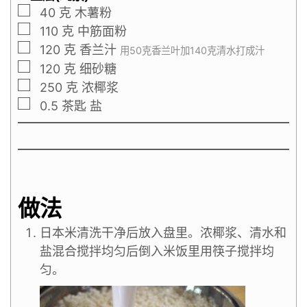
40
克
木薯粉
110
克
中筋面粉
120
克
香兰汁
用50克香兰叶加140克清水打成汁
120
克
细砂糖
250
克
浓椰浆
0.5
茶匙
盐
做法
日本米清洗干净后放入盘里。浓椰浆、清水和
盐混合搅拌均匀后倒入米饭里用筷子搅拌均
匀。