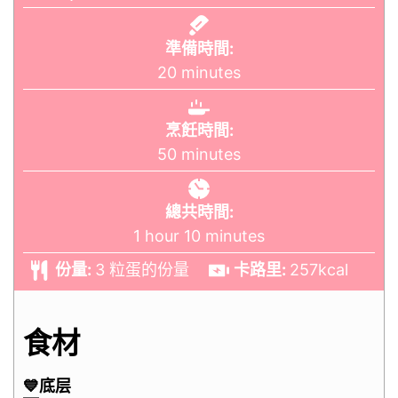
準備時間:
20
minutes
烹飪時間:
50
minutes
總共時間:
1
hour
10
minutes
份量:
3
粒蛋的份量
卡路里:
257
kcal
食材
💙底层