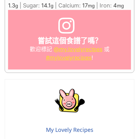
1.3
|
Sugar:
14.1
|
Calcium:
17
|
Iron:
4
g
g
mg
mg
嘗試這個食譜了嗎？
歡迎標記
@my.lovelyrecipes
或
#mylovelyrecipes
!
My Lovely Recipes