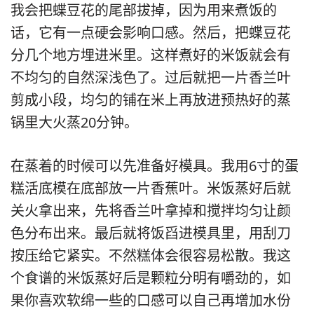
我会把蝶豆花的尾部拔掉，因为用来煮饭的
话，它有一点硬会影响口感。然后，把蝶豆花
分几个地方埋进米里。这样煮好的米饭就会有
不均匀的自然深浅色了。过后就把一片香兰叶
剪成小段，均匀的铺在米上再放进预热好的蒸
锅里大火蒸20分钟。
在蒸着的时候可以先准备好模具。我用6寸的蛋
糕活底模在底部放一片香蕉叶。米饭蒸好后就
关火拿出来，先将香兰叶拿掉和搅拌均匀让颜
色分布出来。最后就将饭舀进模具里，用刮刀
按压给它紧实。不然糕体会很容易松散。我这
个食谱的米饭蒸好后是颗粒分明有嚼劲的，如
果你喜欢软绵一些的口感可以自己再增加水份