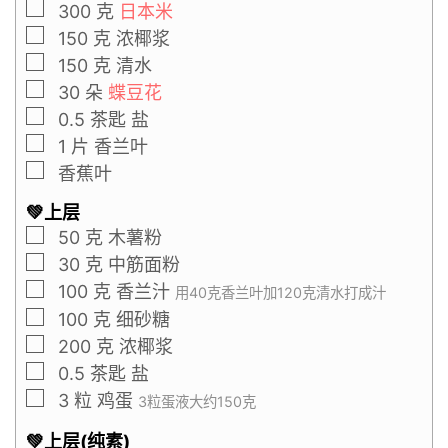
300
克
日本米
150
克
浓椰浆
150
克
清水
30
朵
蝶豆花
0.5
茶匙
盐
1
片
香兰叶
香蕉叶
💚上层
50
克
木薯粉
30
克
中筋面粉
100
克
香兰汁
用40克香兰叶加120克清水打成汁
100
克
细砂糖
200
克
浓椰浆
0.5
茶匙
盐
3
粒
鸡蛋
3粒蛋液大约150克
💚上层(纯素)