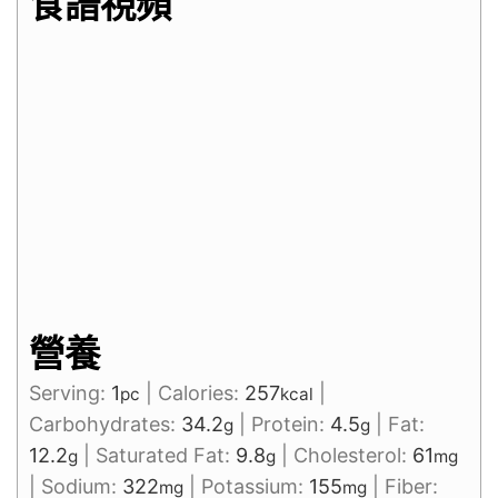
食譜視頻
營養
Serving:
1
|
Calories:
257
|
pc
kcal
Carbohydrates:
34.2
|
Protein:
4.5
|
Fat:
g
g
12.2
|
Saturated Fat:
9.8
|
Cholesterol:
61
g
g
mg
|
Sodium:
322
|
Potassium:
155
|
Fiber:
mg
mg