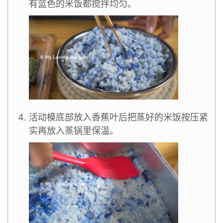
有蓝色的米饭都搅拌均匀。
活动模底部放入香蕉叶后把蒸好的米饭按压紧
实再放入蒸锅里保温。