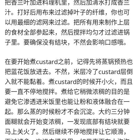
把香兰叶加进料理机里，然后加清水打成香兰
汁。打好后用布来过滤掉叶子的纤维，你也可
以用最细的滤网来过滤。把所有用来制作上层
的食材全部参起来，然后搅拌均匀才过滤进锅
子里。要确保没有结块，不然会影响口感哦。
在要开始煮custard之前，记得先将蒸锅预热也
把蓝花饭放进去。不然，米层冷了custard层倒
入就不能黏着。煮custard的时候开小火，而且
要一直不停地搅拌。煮给它稍微浓稠的目的是
避免它渗透进米饭里也能让粉和液体融合在一
起。那么蒸的时候粉才不会沉淀。大约三分钟
面糊就会开始变浓稠，一发现底部有结块就要
马上关火了。然后继续不停地搅拌让它顺滑，