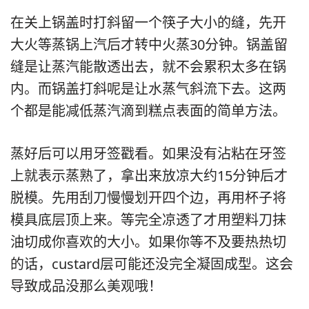
在关上锅盖时打斜留一个筷子大小的缝，先开
大火等蒸锅上汽后才转中火蒸30分钟。锅盖留
缝是让蒸汽能散透出去，就不会累积太多在锅
内。而锅盖打斜呢是让水蒸气斜流下去。这两
个都是能减低蒸汽滴到糕点表面的简单方法。
蒸好后可以用牙签戳看。如果没有沾粘在牙签
上就表示蒸熟了，拿出来放凉大约15分钟后才
脱模。先用刮刀慢慢划开四个边，再用杯子将
模具底层顶上来。等完全凉透了才用塑料刀抹
油切成你喜欢的大小。如果你等不及要热热切
的话，custard层可能还没完全凝固成型。这会
导致成品没那么美观哦！