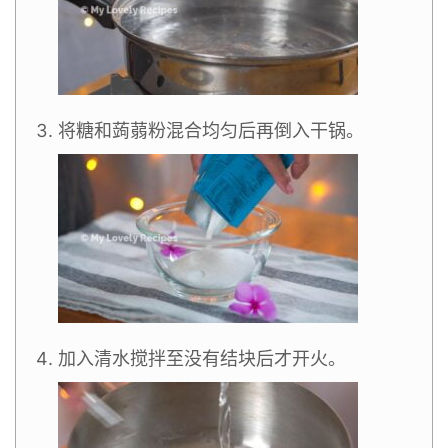
将糖和蒟蒻粉混合均匀后再倒入干锅。
加入清水搅拌至没有结块后才开火。