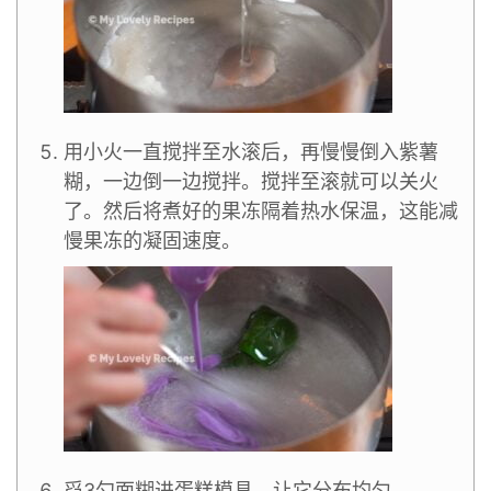
用小火一直搅拌至水滚后，再慢慢倒入紫薯
糊，一边倒一边搅拌。搅拌至滚就可以关火
了。然后将煮好的果冻隔着热水保温，这能减
慢果冻的凝固速度。
舀3勺面糊进蛋糕模具，让它分布均匀。