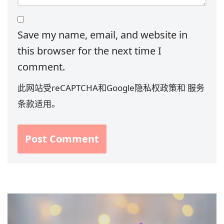
Save my name, email, and website in
this browser for the next time I
comment.
此网站受reCAPTCHA和Google
隐私权政策
和
服务
条款
适用。