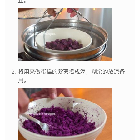
止。
将用来做蛋糕的紫薯捣成泥，剩余的放凉备
用。