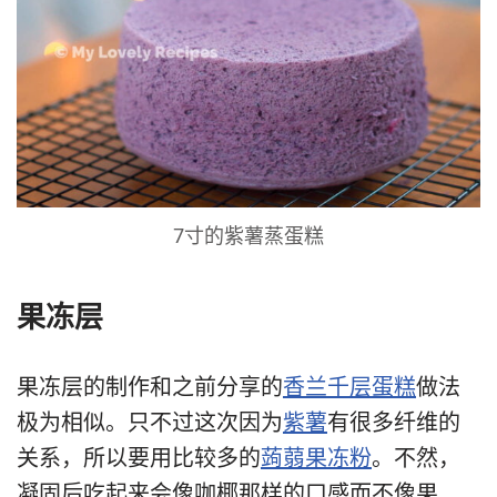
7寸的紫薯蒸蛋糕
果冻层
果冻层的制作和之前分享的
香兰千层蛋糕
做法
极为相似。只不过这次因为
紫薯
有很多纤维的
关系，所以要用比较多的
蒟蒻果冻粉
。不然，
凝固后吃起来会像咖椰那样的口感而不像果