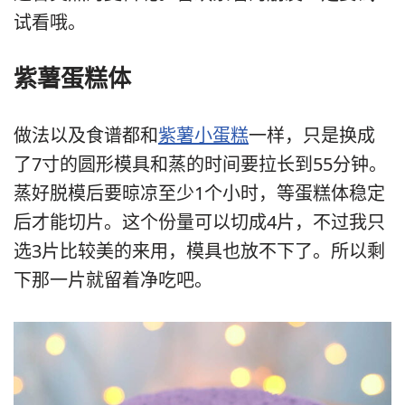
试看哦。
紫薯蛋糕体
做法以及食谱都和
紫薯小蛋糕
一样，只是换成
了7寸的圆形模具和蒸的时间要拉长到55分钟。
蒸好脱模后要晾凉至少1个小时，等蛋糕体稳定
后才能切片。这个份量可以切成4片，不过我只
选3片比较美的来用，模具也放不下了。所以剩
下那一片就留着净吃吧。