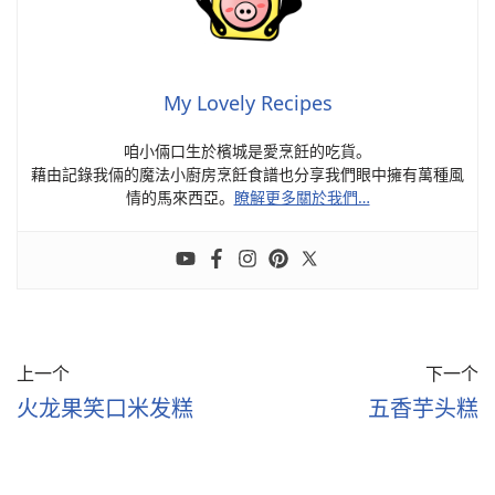
My Lovely Recipes
咱小倆口生於檳城是愛烹飪的吃貨。
藉由記錄我倆的魔法小廚房烹飪食譜也分享我們眼中擁有萬種風
情的馬來西亞。
瞭解更多關於我們…
上一个
下一个
火龙果笑口米发糕
五香芋头糕