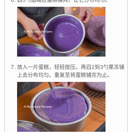
放入一片蛋糕，轻轻按压。再舀2到3勺果冻铺
上去分布均匀。重复至将蛋糕铺完为止。