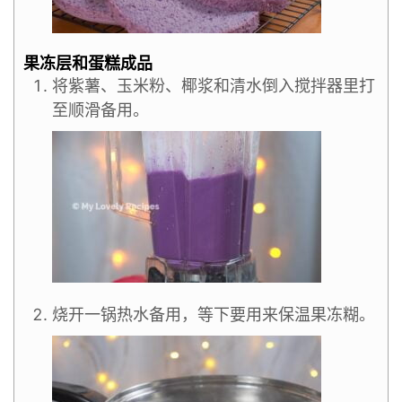
果冻层和蛋糕成品
将紫薯、玉米粉、椰浆和清水倒入搅拌器里打
至顺滑备用。
烧开一锅热水备用，等下要用来保温果冻糊。