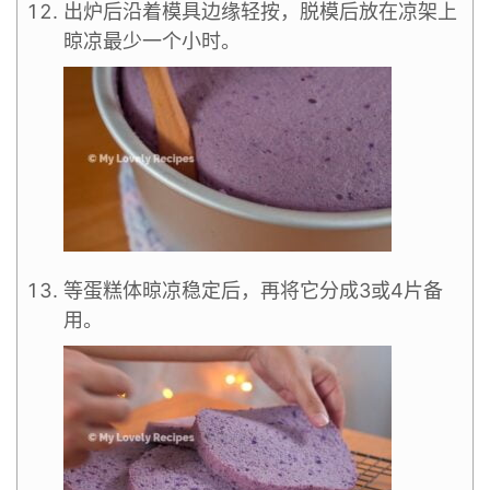
出炉后沿着模具边缘轻按，脱模后放在凉架上
晾凉最少一个小时。
等蛋糕体晾凉稳定后，再将它分成3或4片备
用。