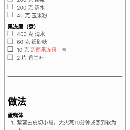
200
克
清水
40
克
玉米粉
果冻层（煮）
400
克
清水
60
克
细砂糖
10
克
蒟蒻果冻粉
一包
2
片
香兰叶
做法
蛋糕体
紫薯去皮切小段，大火蒸10分钟或蒸到软为