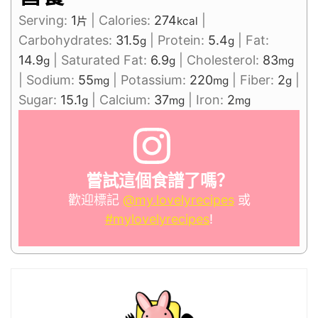
Serving:
1
|
Calories:
274
|
片
kcal
Carbohydrates:
31.5
|
Protein:
5.4
|
Fat:
g
g
14.9
|
Saturated Fat:
6.9
|
Cholesterol:
83
g
g
mg
|
Sodium:
55
|
Potassium:
220
|
Fiber:
2
|
mg
mg
g
Sugar:
15.1
|
Calcium:
37
|
Iron:
2
g
mg
mg
嘗試這個食譜了嗎？
歡迎標記
@my.lovelyrecipes
或
#mylovelyrecipes
!