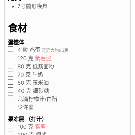
7寸圆形模具
食材
蛋糕体
4
粒
鸡蛋
连壳大约65克
120
克
紫薯泥
80
克
低筋面粉
70
克
牛奶
50
克
玉米油
40
克
细砂糖
几滴柠檬汁/白醋
少许盐
果冻层 （打汁）
100
克
紫薯
200
克
椰浆