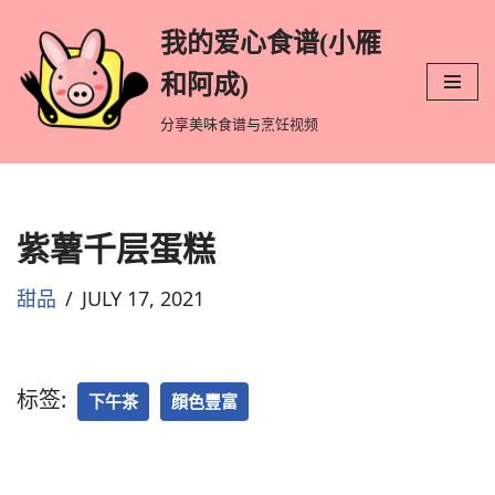
我的爱心食谱(小雁
跳
和阿成)
至
分享美味食谱与烹饪视频
正
文
紫薯千层蛋糕
甜品
JULY 17, 2021
标签:
下午茶
顔色豐富