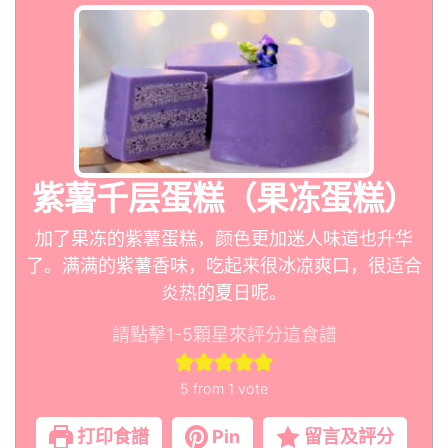
紫薯千层蛋糕（果冻蛋糕）
加了果冻的紫薯蛋糕，颜色更加迷人味道也升华
了。满满的紫薯香味，吃起来很冰凉爽口，很适合
炎热的夏日呢。
請點擊1-5顆星來評分這食譜
5
from 1 vote
打印食譜
Pin
留言及評分