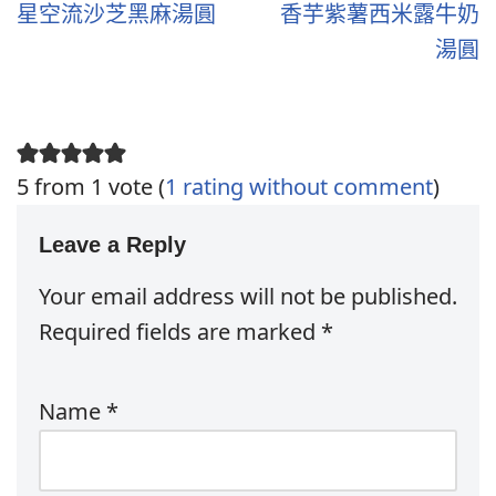
星空流沙芝黑麻湯圓
香芋紫薯西米露牛奶
湯圓
5 from 1 vote (
1 rating without comment
)
Leave a Reply
Your email address will not be published.
Required fields are marked
*
Name
*