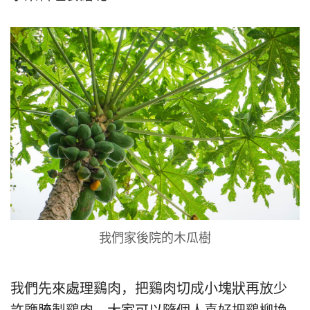
我們家後院的木瓜樹
我們先來處理鷄肉，把鷄肉切成小塊狀再放少