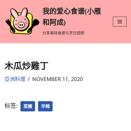
我的爱心食谱(小雁
跳
和阿成)
至
分享美味食谱与烹饪视频
正
文
木瓜炒雞丁
亞洲料理
NOVEMBER 11, 2020
标签:
菜餚
辛辣