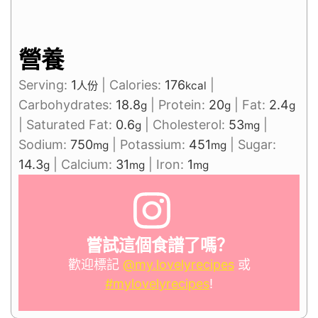
營養
Serving:
1
|
Calories:
176
|
人份
kcal
Carbohydrates:
18.8
|
Protein:
20
|
Fat:
2.4
g
g
g
|
Saturated Fat:
0.6
|
Cholesterol:
53
|
g
mg
Sodium:
750
|
Potassium:
451
|
Sugar:
mg
mg
14.3
|
Calcium:
31
|
Iron:
1
g
mg
mg
嘗試這個食譜了嗎？
歡迎標記
@my.lovelyrecipes
或
#mylovelyrecipes
!