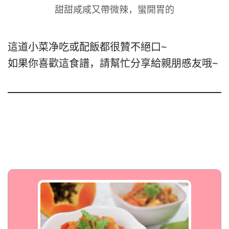
甜甜咸咸又帶微辣，蠻開胃的
這道小菜净吃或配飯都很贊不絕口~
如果你喜歡這食譜，請幫忙分享給親朋慼友哦~