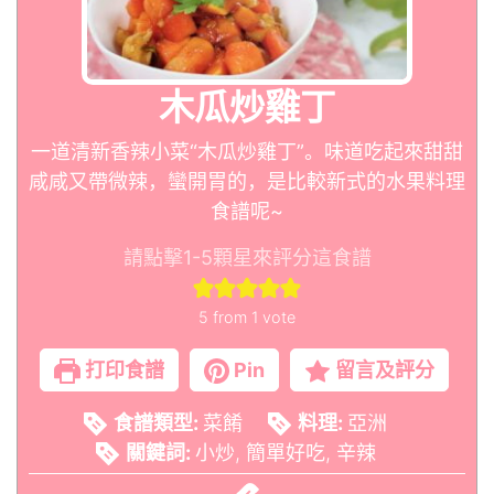
木瓜炒雞丁
一道清新香辣小菜“木瓜炒雞丁”。味道吃起來甜甜
咸咸又帶微辣，蠻開胃的，是比較新式的水果料理
食譜呢~
請點擊1-5顆星來評分這食譜
5
from 1 vote
打印食譜
Pin
留言及評分
食譜類型:
菜餚
料理:
亞洲
關鍵詞:
小炒, 簡單好吃, 辛辣