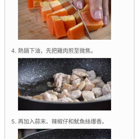
熱鍋下油，先把雞肉煎至微焦。
再加入蒜末、辣椒仔和魷魚絲爆香。