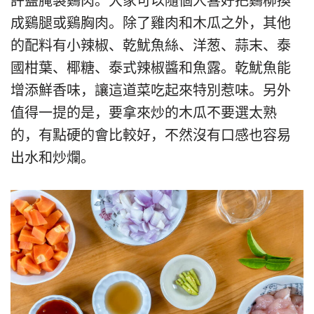
許鹽腌製鷄肉。大家可以隨個人喜好把鷄柳換
成鷄腿或鷄胸肉。除了雞肉和木瓜之外，其他
的配料有小辣椒、乾魷魚絲、洋葱、蒜末、泰
國柑葉、椰糖、泰式辣椒醬和魚露。乾魷魚能
增添鮮香味，讓這道菜吃起來特別惹味。另外
值得一提的是，要拿來炒的木瓜不要選太熟
的，有點硬的會比較好，不然沒有口感也容易
出水和炒爛。