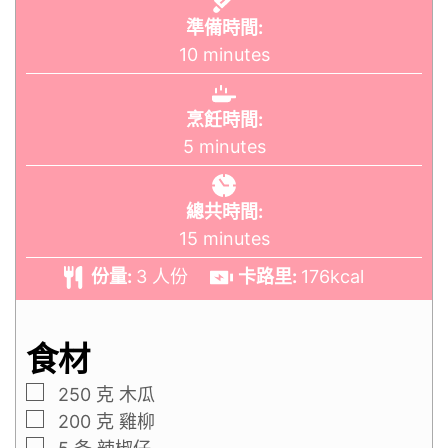
準備時間:
10
minutes
烹飪時間:
5
minutes
總共時間:
15
minutes
份量:
3
人份
卡路里:
176
kcal
食材
250
克
木瓜
200
克
雞柳