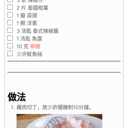
5
条
辣椒仔
2
片
泰國柑葉
1
瓣
蒜頭
1
颗
洋蔥
3
汤匙
泰式辣椒醬
1
汤匙
魚露
10
克
椰糖
少许魷魚絲
做法
雞肉切丁，放少許鹽醃制10分鐘。