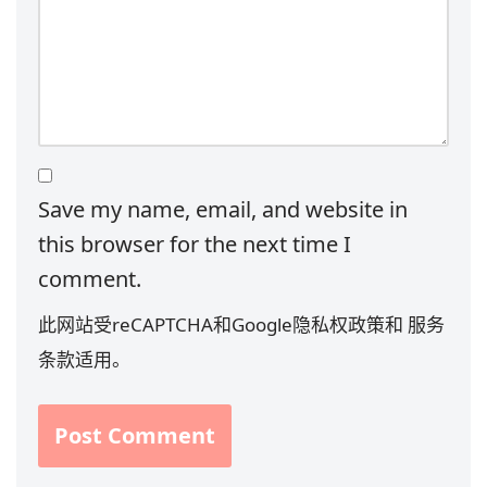
Save my name, email, and website in
this browser for the next time I
comment.
此网站受reCAPTCHA和Google
隐私权政策
和
服务
条款
适用。