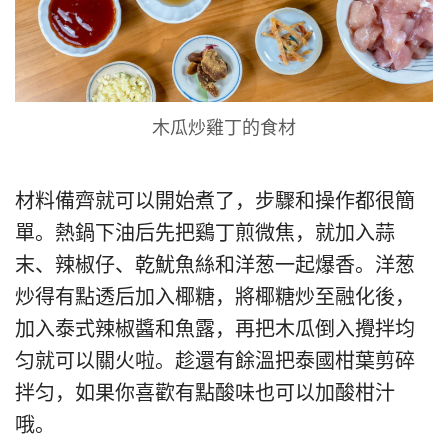
木瓜炒雞丁的食材
材料備齊就可以開始煮了，步驟和操作都很簡
單。熱鍋下油后先把鷄丁煎微焦，就加入蒜
末、辣椒仔、乾魷魚絲和洋葱一起爆香。洋葱
炒得有點透后加入椰糖，將椰糖炒至融化後，
加入泰式辣椒醬和魚露，再把木瓜倒入攪拌均
匀就可以關火啦。趁還有餘溫把泰國柑葉剪碎
拌匀，如果你喜歡有點酸味也可以加酸柑汁
哦。