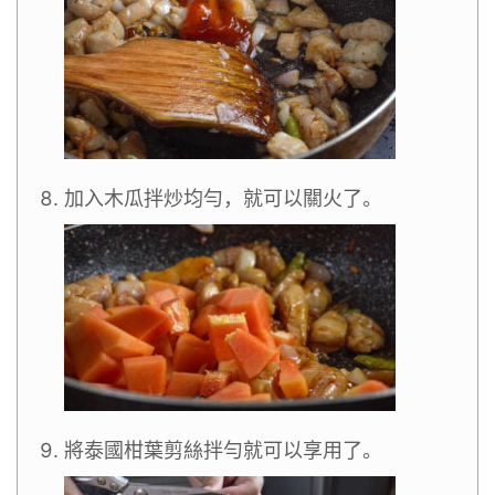
加入木瓜拌炒均勻，就可以關火了。
將泰國柑葉剪絲拌勻就可以享用了。