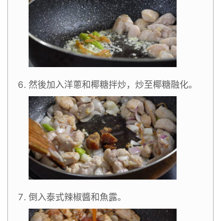
然後加入洋蔥和椰糖拌炒，炒至椰糖融化。
倒入泰式辣椒醬和魚露。