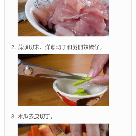
蒜頭切末、洋蔥切丁和剪開辣椒仔。
木瓜去皮切丁。