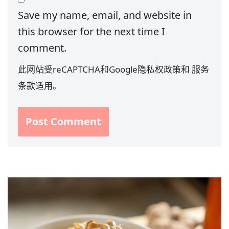
Save my name, email, and website in
this browser for the next time I
comment.
此网站受reCAPTCHA和Google
隐私权政策
和
服务
条款
适用。