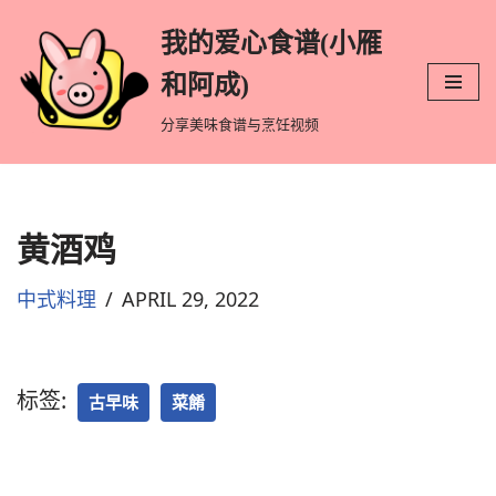
我的爱心食谱(小雁
跳
和阿成)
至
分享美味食谱与烹饪视频
正
文
黄酒鸡
中式料理
APRIL 29, 2022
标签:
古早味
菜餚