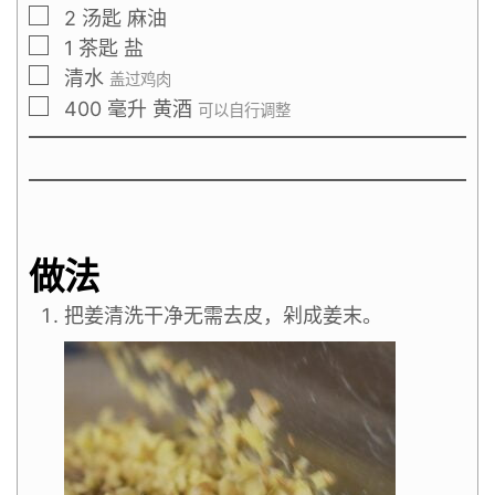
2
汤匙
麻油
1
茶匙
盐
清水
盖过鸡肉
400
毫升
黄酒
可以自行调整
做法
把姜清洗干净无需去皮，剁成姜末。