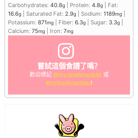
Carbohydrates:
40.8
|
Protein:
4.8
|
Fat:
g
g
16.6
|
Saturated Fat:
2.9
|
Sodium:
1189
|
g
g
mg
Potassium:
871
|
Fiber:
6.3
|
Sugar:
3.3
|
mg
g
g
Calcium:
75
|
Iron:
7
mg
mg
嘗試這個食譜了嗎？
歡迎標記
@my.lovelyrecipes
或
#mylovelyrecipes
!