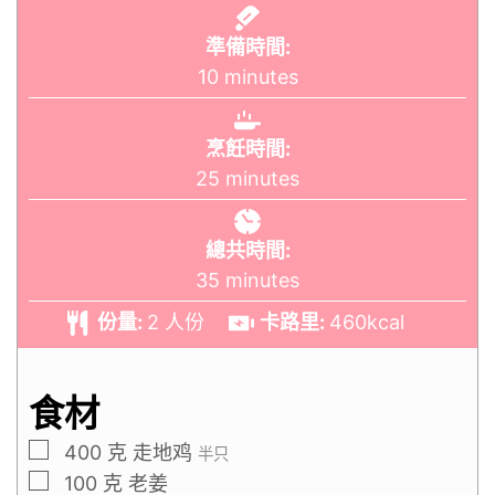
準備時間:
10
minutes
烹飪時間:
25
minutes
總共時間:
35
minutes
份量:
2
人份
卡路里:
460
kcal
食材
400
克
走地鸡
半只
100
克
老姜