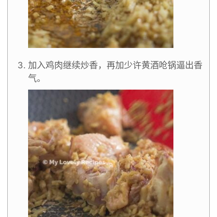
加入鸡肉继续炒香，再加少许黄酒呛锅逼出香
气。