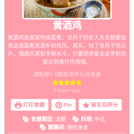
黄酒鸡
黄酒鸡是客家传统菜肴，坐月子的女人大多数都会
煮这道菜肴来进补和祛风。其实，除了坐月子吃以
外，偶感风寒和手脚冰冷，只要把老姜去皮烹制也
能达到食疗作用哦。
請點擊1-5顆星來評分這食譜
5
from 1 vote
打印食譜
Pin
留言及評分
食譜類型:
湯類
料理:
中式
關鍵詞:
傳統美食