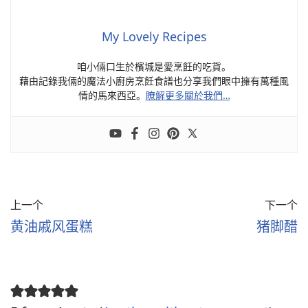
My Lovely Recipes
咱小倆口生於檳城是愛烹飪的吃貨。
藉由記錄我倆的魔法小廚房烹飪食譜也分享我們眼中擁有萬種風
情的馬來西亞。
瞭解更多關於我們…
上一个
下一个
黄油戚风蛋糕
猪脚醋