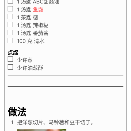
1
汤匙
ABC甜酱油
1
汤匙
鱼露
1
茶匙
糖
1
汤匙
辣椒糊
1
汤匙
番茄酱
100
克
清水
点缀
少许葱
少许油葱酥
做法
把洋葱切片、马铃薯和豆干切丁。