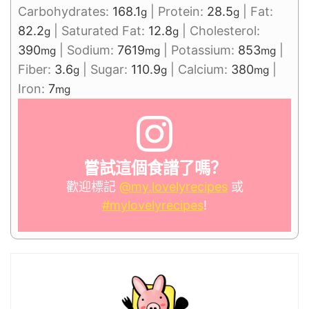
Carbohydrates:
168.1
|
Protein:
28.5
|
Fat:
g
g
82.2
|
Saturated Fat:
12.8
|
Cholesterol:
g
g
390
|
Sodium:
7619
|
Potassium:
853
|
mg
mg
mg
Fiber:
3.6
|
Sugar:
110.9
|
Calcium:
380
|
g
g
mg
Iron:
7
mg
嘗試這個食譜了嗎？
歡迎標記
@my.lovelyrecipes
或
#mylovelyrecipes
!