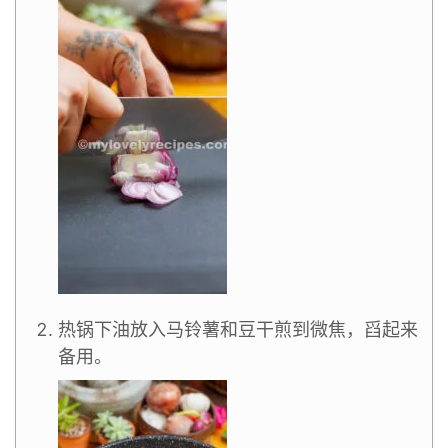
热锅下油放入马铃薯和豆干煎到微焦，舀起来
备用。