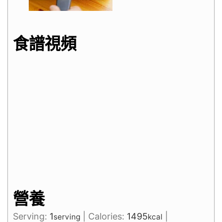
食譜視頻
營養
Serving:
1
|
Calories:
1495
|
serving
kcal