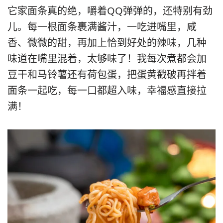
它家面条真的绝，嚼着QQ弹弹的，还特别有劲
儿。每一根面条裹满酱汁，一吃进嘴里，咸
香、微微的甜，再加上恰到好处的辣味，几种
味道在嘴里混着，太够味了！我每次煮都会加
豆干和马铃薯还有荷包蛋，把蛋黄戳破再拌着
面条一起吃，每一口都超入味，幸福感直接拉
满！