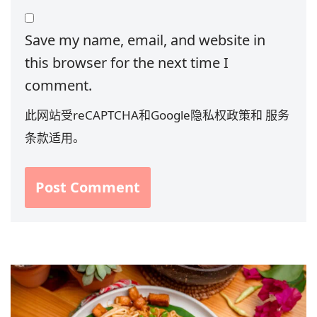
Save my name, email, and website in
this browser for the next time I
comment.
此网站受reCAPTCHA和Google
隐私权政策
和
服务
条款
适用。