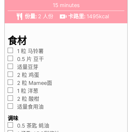
15
minutes
份量:
2
人份
卡路里:
1495
kcal
食材
1
粒
马铃薯
0.5
片
豆干
适量豆芽
2
粒
鸡蛋
2
粒
Mamee面
1
粒
洋葱
2
粒
酸柑
适量食用油
调味
0.5
茶匙
蚝油