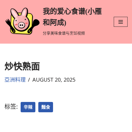
我的爱心食谱(小雁
跳
和阿成)
至
分享美味食谱与烹饪视频
正
文
炒快熟面
亞洲料理
AUGUST 20, 2025
标签:
辛辣
麵食